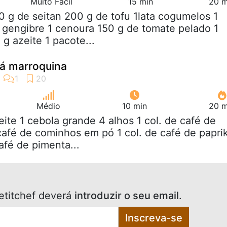
Muito Fácil
15 min
20 m
0 g de seitan 200 g de tofu 1lata cogumelos 1
 gengibre 1 cenoura 150 g de tomate pelado 1
g azeite 1 pacote...
 á marroquina
Médio
10 min
20 m
eite 1 cebola grande 4 alhos 1 col. de café de
 café de cominhos em pó 1 col. de café de papri
afé de pimenta...
etitchef deverá
introduzir o seu email
.
Inscreva-se