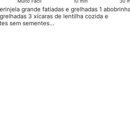
Muito Fácil
10 min
30 m
berinjela grande fatiadas e grelhadas 1 abobrinh
grelhadas 3 xícaras de lentilha cozida e
tes sem sementes...