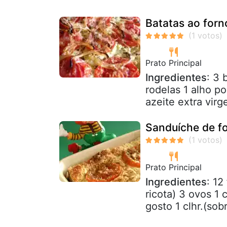
Batatas ao forn
Prato Principal
Ingredientes
: 3
rodelas 1 alho p
azeite extra virg
Sanduíche de f
Prato Principal
Ingredientes
: 12
ricota) 3 ovos 1 
gosto 1 clhr.(sob