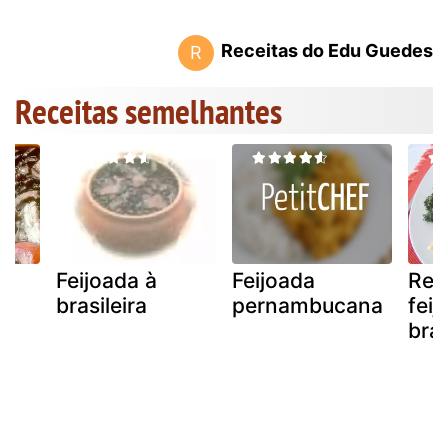
Receitas do Edu Guedes
R
Receitas semelhantes
Feijoada à
Feijoada
Rec
brasileira
pernambucana
feij
bras