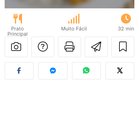
Prato
Muito Fácil
32 min
Principal
Falar com o autor d
Imprima esta
Enviar 
Fez esta receita? Compart