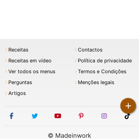
Receitas
Contactos
Receitas em vídeo
Política de privacidade
Ver todos os menus
Termos e Condições
Perguntas
Menções legais
Artigos
+
facebook
twitter
youtube
pinterest
instagram
tik
© Madeinwork