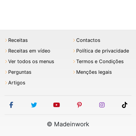
Receitas
Contactos
Receitas em vídeo
Política de privacidade
Ver todos os menus
Termos e Condições
Perguntas
Menções legais
Artigos
facebook
twitter
youtube
pinterest
instagram
tik
© Madeinwork