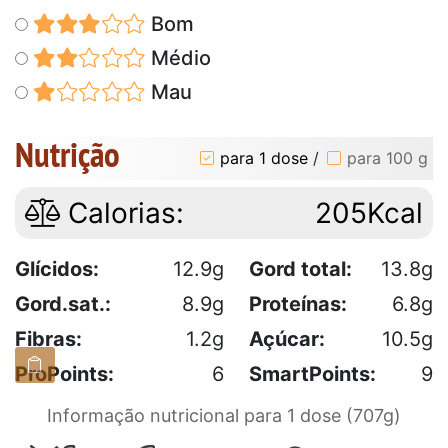
Bom
Médio
Mau
Nutrição
para 1 dose
/
para 100 g
Calorias:
205Kcal
Glícidos:
12.9g
Gord total:
13.8g
Gord.sat.:
8.9g
Proteínas:
6.8g
Fibras:
1.2g
Açúcar:
10.5g
ProPoints:
6
SmartPoints:
9
Informação nutricional para 1 dose (707g)