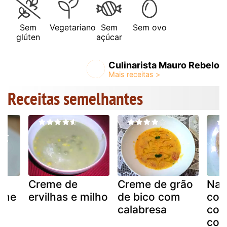
Sem
Vegetariano
Sem
Sem ovo
glúten
açúcar
Culinarista Mauro Rebelo
Receitas semelhantes
eé
Creme de
Creme de grão
Nan
eme
ervilhas e milho
de bico com
com
calabresa
coz
co