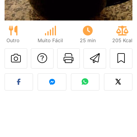
Outro
Muito Fácil
25 min
205 Kcal
Falar com o autor d
Imprima esta
Enviar 
Fez esta receita? Compart