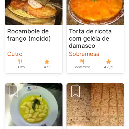
Rocambole de
Torta de ricota
frango (moído)
com geléia de
damasco
Outro
Sobremesa
Outro
4 / 5
Sobremesa
4.7 / 5