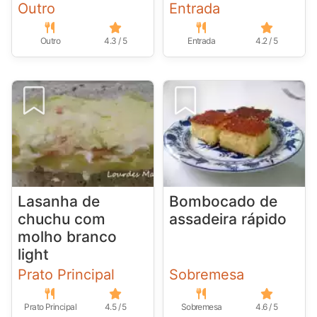
Outro
Entrada
Outro
4.3 / 5
Entrada
4.2 / 5
Lasanha de
Bombocado de
chuchu com
assadeira rápido
molho branco
light
Prato Principal
Sobremesa
Prato Principal
4.5 / 5
Sobremesa
4.6 / 5