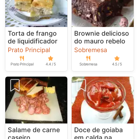
Torta de frango
Brownie delicioso
de liquidificador
do mauro rebelo
Prato Principal
Sobremesa
Prato Principal
4.4 / 5
Sobremesa
4.5 / 5
Salame de carne
Doce de goiaba
caseiro
em calda na