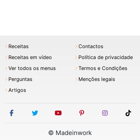
Receitas
Contactos
Receitas em vídeo
Política de privacidade
Ver todos os menus
Termos e Condições
Perguntas
Menções legais
Artigos
facebook
twitter
youtube
pinterest
instagram
tik
© Madeinwork