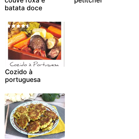
couve roxa e
petitchef
batata doce
Cozido à
portuguesa