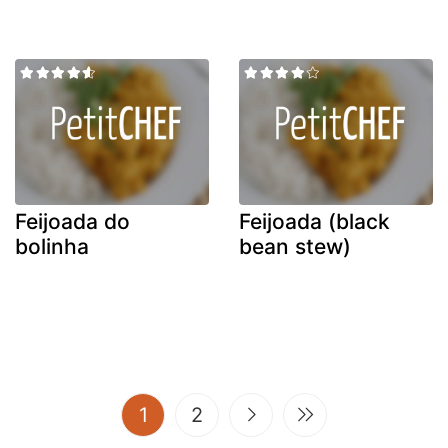
Feijoada do
Feijoada (black
bolinha
bean stew)
(current)
1
2