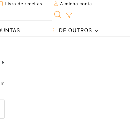
Livro de receitas
A minha conta
GUNTAS
DE OUTROS
 m
eita a um amigo
ta página
 com o autor da receita
ez esta receita? Compartilhe