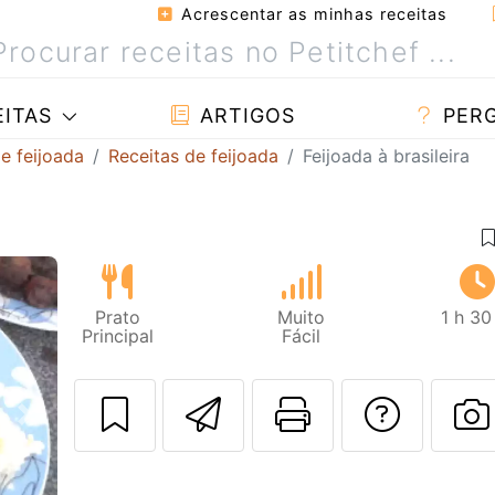
Acrescentar as minhas receitas
ITAS
ARTIGOS
PER
e feijoada
Receitas de feijoada
Feijoada à brasileira
Prato
Muito
1 h 30
Principal
Fácil
Enviar esta rec
Imprima es
Falar
Next
F