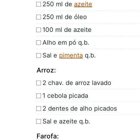
250 ml de
azeite
250 ml de óleo
100 ml de azeite
Alho em pó q.b.
Sal e
pimenta
q.b.
Arroz:
2 chav. de arroz lavado
1 cebola picada
2 dentes de alho picados
Sal e azeite q.b.
Farofa: