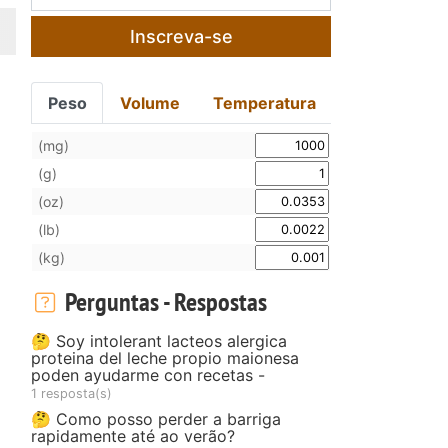
Inscreva-se
Peso
Volume
Temperatura
(mg)
(g)
(oz)
(lb)
(kg)
Perguntas - Respostas
🤔 Soy intolerant lacteos alergica
proteina del leche propio maionesa
poden ayudarme con recetas -
1 resposta(s)
🤔 Como posso perder a barriga
rapidamente até ao verão?