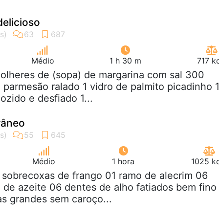
delicioso
Médio
1 h 30 m
717 k
colheres de (sopa) de margarina com sal 300
 parmesão ralado 1 vidro de palmito picadinho 
ozido e desfiado 1...
râneo
Médio
1 hora
1025 kc
 sobrecoxas de frango 01 ramo de alecrim 06
 de azeite 06 dentes de alho fatiados bem fino
as grandes sem caroço...