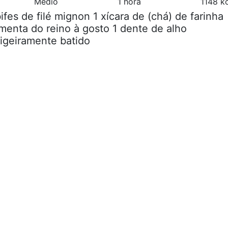
Médio
1 hora
1148 k
bifes de filé mignon 1 xícara de (chá) de farinha
imenta do reino à gosto 1 dente de alho
igeiramente batido