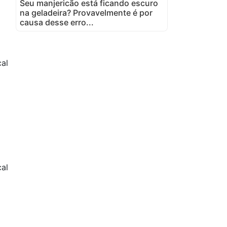
Seu manjericão está ficando escuro
na geladeira? Provavelmente é por
causa desse erro...
cal
1
al