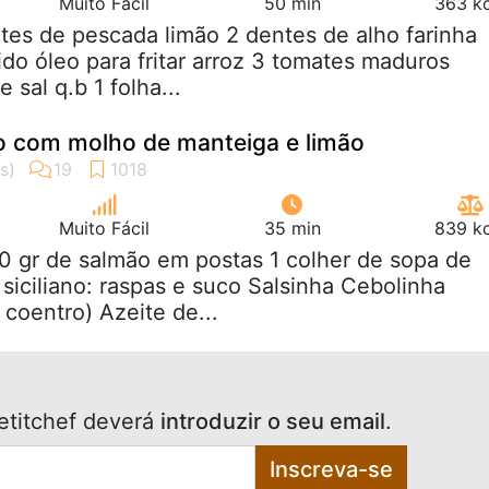
Muito Fácil
50 min
363 kc
letes de pescada limão 2 dentes de alho farinha
ido óleo para fritar arroz 3 tomates maduros
 sal q.b 1 folha...
o com molho de manteiga e limão
Muito Fácil
35 min
839 kc
0 gr de salmão em postas 1 colher de sopa de
 siciliano: raspas e suco Salsinha Cebolinha
 coentro) Azeite de...
etitchef deverá
introduzir o seu email
.
Inscreva-se