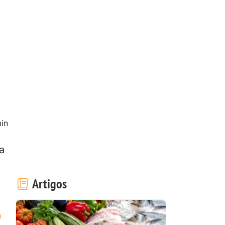
in
a
Artigos