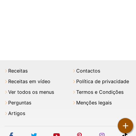
Receitas
Contactos
Receitas em vídeo
Política de privacidade
Ver todos os menus
Termos e Condições
Perguntas
Menções legais
Artigos
+
facebook
twitter
youtube
pinterest
instagram
tik