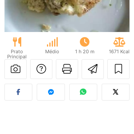
Prato
Médio
1 h 20 m
1671 Kcal
Principal
Falar com o autor d
Imprima esta
Enviar 
Fez esta receita? Compart