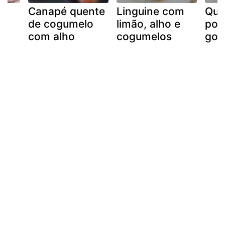
Canapé quente
Linguine com
Qui
de cogumelo
limão, alho e
por
com alho
cogumelos
gor