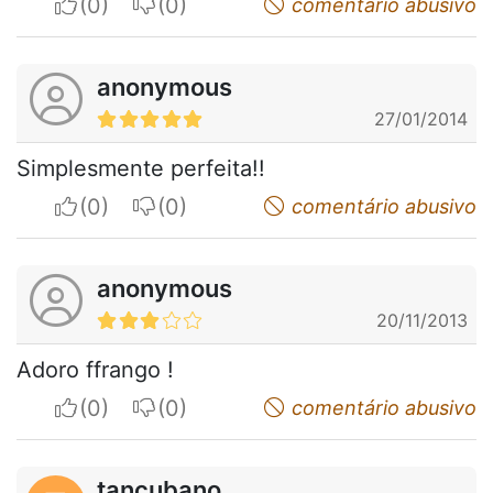
I apreciate
I do not appreciate
comentário abusivo
anonymous
27/01/2014
Simplesmente perfeita!!
I apreciate
I do not appreciate
comentário abusivo
anonymous
20/11/2013
Adoro ffrango !
I apreciate
I do not appreciate
comentário abusivo
tancubano