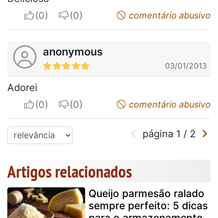
I apreciate
I do not appreciate
comentário abusivo
anonymous
03/01/2013
Adorei
I apreciate
I do not appreciate
comentário abusivo
página
1
/
2
Artigos relacionados
Queijo parmesão ralado
sempre perfeito: 5 dicas
para o armazenamento