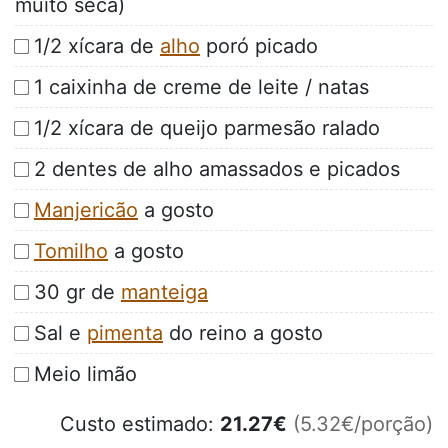
muito seca)
1/2 xícara de
alho
poró picado
1 caixinha de creme de leite / natas
1/2 xícara de queijo parmesão ralado
2 dentes de alho amassados e picados
Manjericão
a gosto
Tomilho
a gosto
30 gr de
manteiga
Sal e
pimenta
do reino a gosto
Meio limão
Custo estimado:
21.27
€
(5.32€/porção)