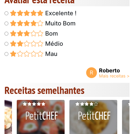
Excelente !
Muito Bom
Bom
Médio
Mau
Roberto
R
Receitas semelhantes