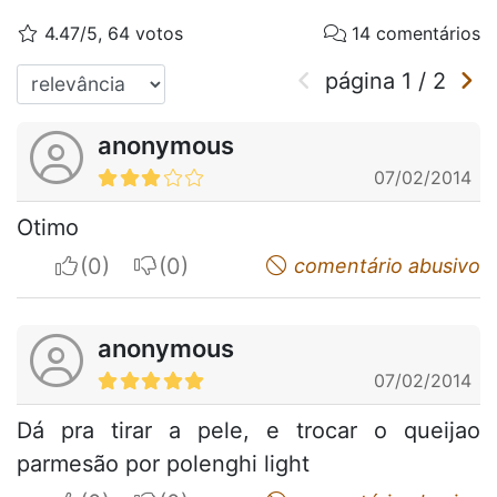
4.47/5, 64 votos
14 comentários
página
1
/
2
anonymous
07/02/2014
Otimo
I apreciate
I do not appreciate
comentário abusivo
anonymous
07/02/2014
Dá pra tirar a pele, e trocar o queijao
parmesão por polenghi light