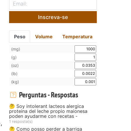
Inscreva-se
Peso
Volume
Temperatura
(mg)
(g)
(oz)
(lb)
(kg)
Perguntas - Respostas
🤔 Soy intolerant lacteos alergica
proteina del leche propio maionesa
poden ayudarme con recetas -
1 resposta(s)
,
🤔 Como posso perder a barriga