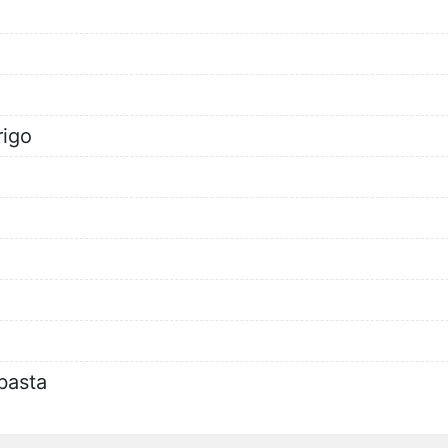
rigo
basta