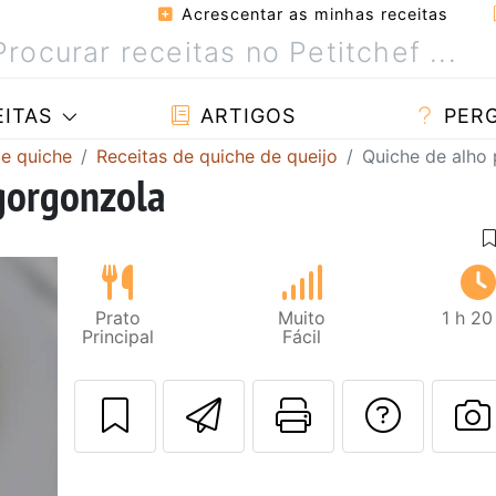
Acrescentar as minhas receitas
ITAS
ARTIGOS
PER
de quiche
Receitas de quiche de queijo
Quiche de alho
gorgonzola
Prato
Muito
1 h 20
Principal
Fácil
Enviar esta rec
Imprima es
Falar
F