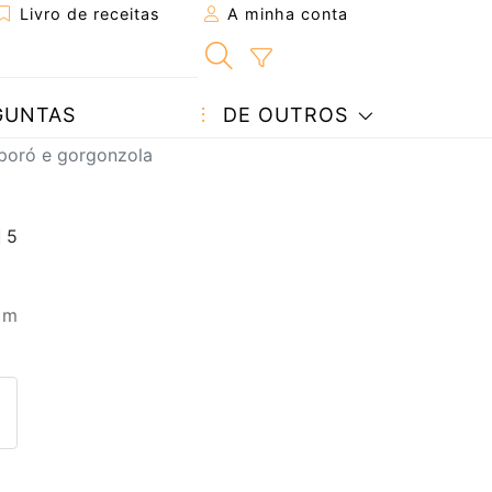
Livro de receitas
A minha conta
GUNTAS
DE OUTROS
 poró e gorgonzola
 m
eita a um amigo
ta página
 com o autor da receita
ez esta receita? Compartilhe