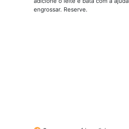
adicione o leite e bata com a aju
engrossar. Reserve.