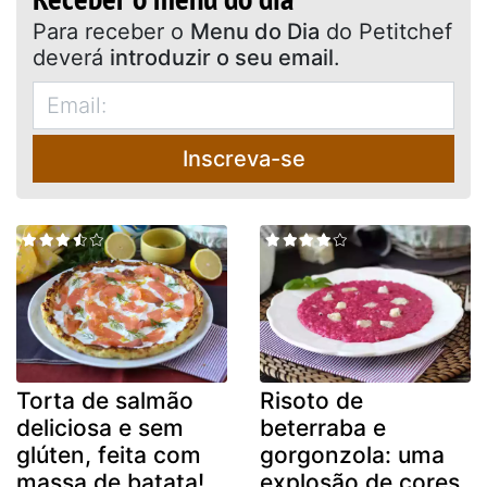
Para receber o
Menu do Dia
do Petitchef
deverá
introduzir o seu email
.
Inscreva-se
Torta de salmão
Risoto de
deliciosa e sem
beterraba e
glúten, feita com
gorgonzola: uma
massa de batata!
explosão de cores