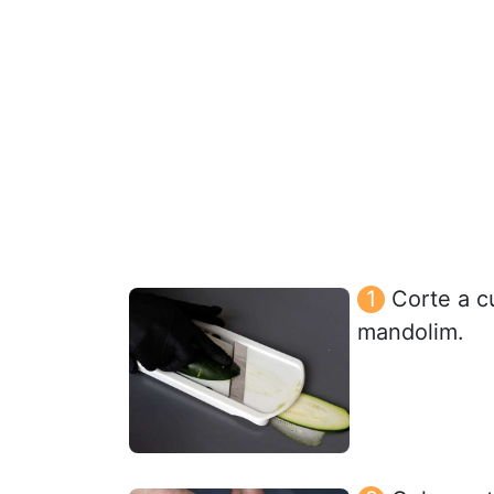
Corte a c
mandolim.