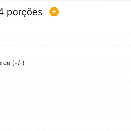
4
rde (+/-)