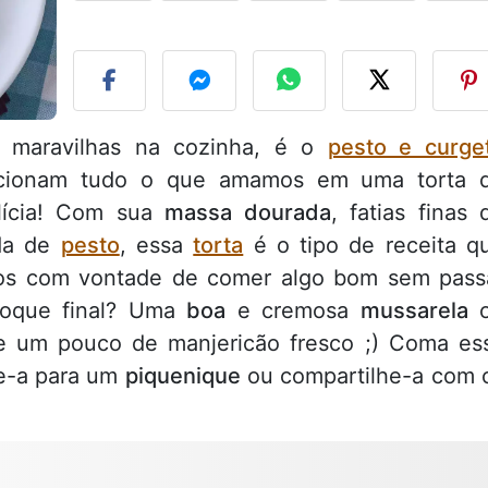
F
 maravilhas na cozinha, é o
pesto e curge
orcionam tudo o que amamos em uma torta 
elícia! Com sua
massa dourada
, fatias finas 
da de
pesto
, essa
torta
é o tipo de receita q
os com vontade de comer algo bom sem pass
 toque final? Uma
boa
e cremosa
mussarela
o
 e um pouco de manjericão fresco ;) Coma es
ve-a para um
piquenique
ou compartilhe-a com 