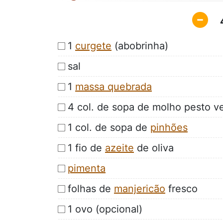
1
curgete
(abobrinha)
sal
1
massa quebrada
4 col. de sopa de molho pesto ve
1 col. de sopa de
pinhões
1 fio de
azeite
de oliva
pimenta
folhas de
manjericão
fresco
1 ovo (opcional)