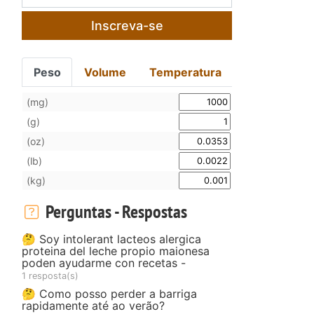
Inscreva-se
Peso
Volume
Temperatura
(mg)
(g)
(oz)
(lb)
(kg)
Perguntas - Respostas
🤔 Soy intolerant lacteos alergica
proteina del leche propio maionesa
poden ayudarme con recetas -
1 resposta(s)
🤔 Como posso perder a barriga
rapidamente até ao verão?