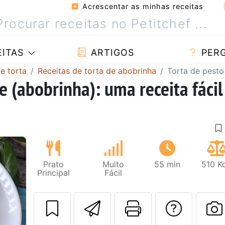
Acrescentar as minhas receitas
ITAS
ARTIGOS
PER
e torta
Receitas de torta de abobrinha
Torta de pesto
e (abobrinha): uma receita fácil
Prato
Muito
55 min
510 K
Principal
Fácil
Enviar esta rec
Imprima es
Falar
Next