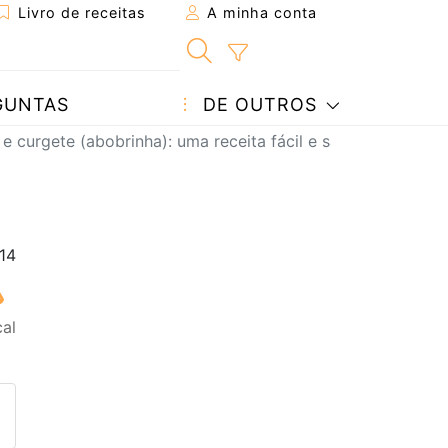
Livro de receitas
A minha conta
GUNTAS
DE OUTROS
 e curgete (abobrinha): uma receita fácil e saborosa
cal
eita a um amigo
ta página
 com o autor da receita