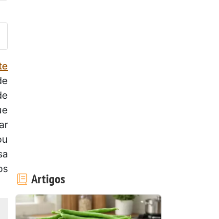
ez esta receita? Compartilhe
te
de
de
ue
ar
u
sa
os
Artigos