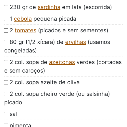
230 gr de
sardinha
em lata (escorrida)
1
cebola
pequena picada
2
tomates
(picados e sem sementes)
80 gr (1/2 xícara) de
ervilhas
(usamos
congeladas)
2 col. sopa de
azeitonas
verdes (cortadas
e sem caroços)
2 col. sopa azeite de oliva
2 col. sopa cheiro verde (ou salsinha)
picado
sal
pimenta