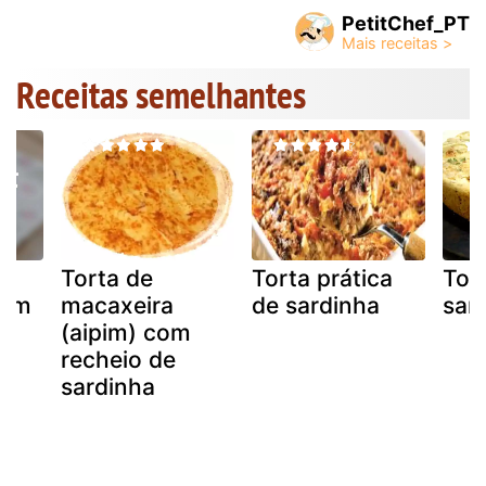
PetitChef_PT
Receitas semelhantes
Torta de
Torta prática
Tor
com
macaxeira
de sardinha
sar
(aipim) com
recheio de
sardinha