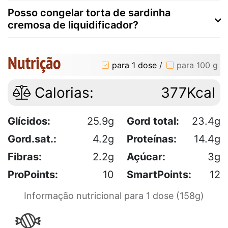
Posso congelar torta de sardinha
cremosa de liquidificador?
Nutrição
para 1 dose
/
para 100 g
Calorias:
377Kcal
Glícidos:
25.9g
Gord total:
23.4g
Gord.sat.:
4.2g
Proteínas:
14.4g
Fibras:
2.2g
Açúcar:
3g
ProPoints:
10
SmartPoints:
12
Informação nutricional para 1 dose (158g)