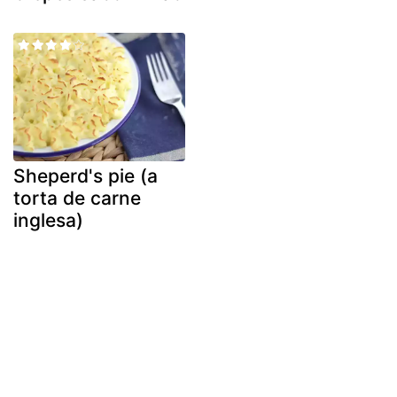
Sheperd's pie (a
torta de carne
inglesa)