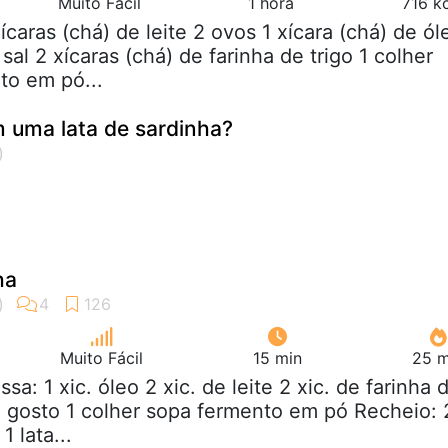
Muito Fácil
1 hora
716 k
xícaras (chá) de leite 2 ovos 1 xícara (chá) de ól
 sal 2 xícaras (chá) de farinha de trigo 1 colher
to em pó...
 uma lata de sardinha?
ha
Muito Fácil
15 min
25 m
ssa: 1 xic. óleo 2 xic. de leite 2 xic. de farinha 
 a gosto 1 colher sopa fermento em pó Recheio: 
1 lata...