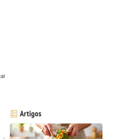
al
Artigos