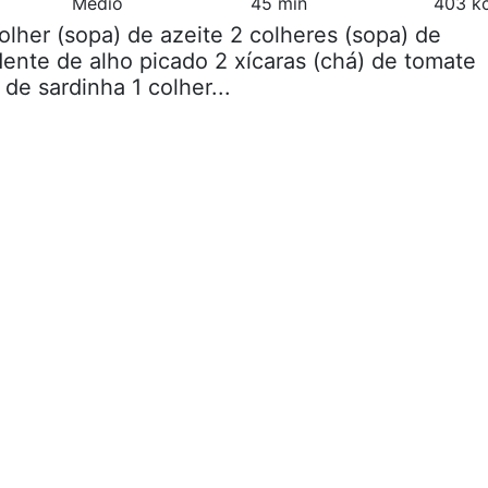
Médio
45 min
403 kc
colher (sopa) de azeite 2 colheres (sopa) de
dente de alho picado 2 xícaras (chá) de tomate
de sardinha 1 colher...