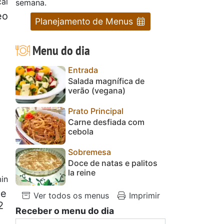
cal
semana.
eo
Planejamento de Menus
Menu do dia
Entrada
Salada magnífica de
verão (vegana)
Prato Principal
Carne desfiada com
cebola
Sobremesa
Doce de natas e palitos
la reine
in
de
Ver todos os menus
Imprimir
2
Receber o menu do dia