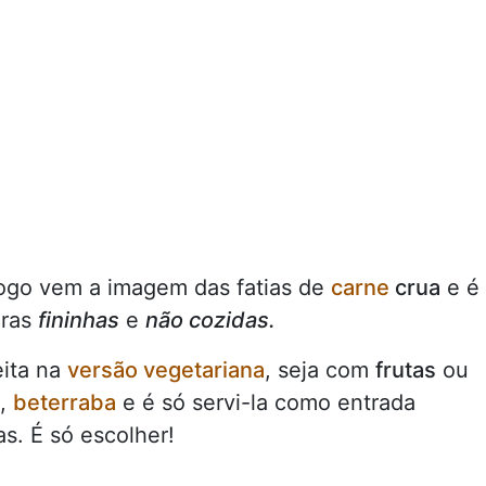
logo vem a imagem das fatias de
carne
crua
e é
iras
fininhas
e
não cozidas.
eita na
versão vegetariana
, seja com
frutas
ou
,
beterraba
e é só servi-la como entrada
as. É só escolher!