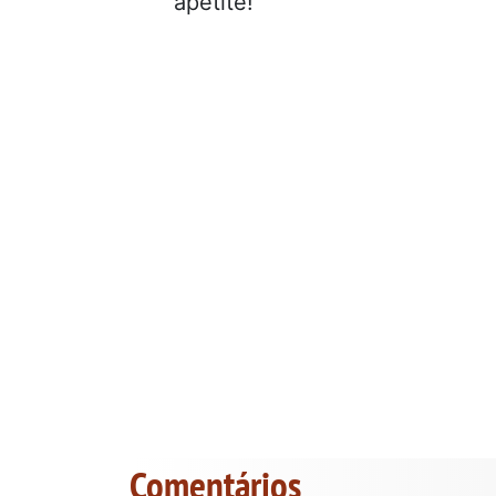
apetite!
Comentários