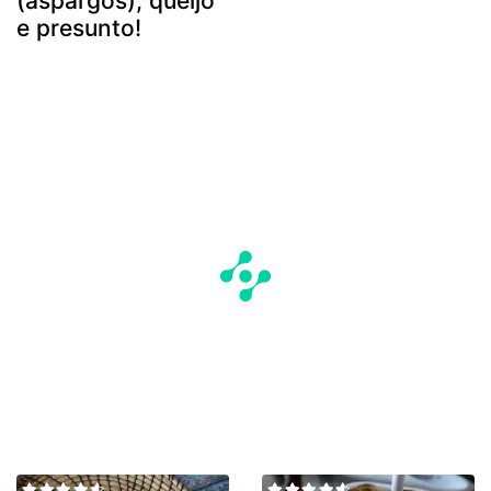
(aspargos), queijo
e presunto!