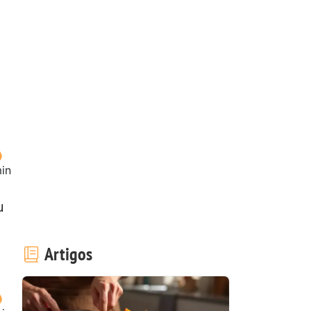
in
u
Artigos