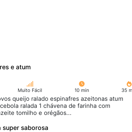
fres e atum
Muito Fácil
10 min
35 m
ovos queijo ralado espinafres azeitonas atum
 cebola ralada 1 chávena de farinha com
zeite tomilho e orégãos...
a super saborosa