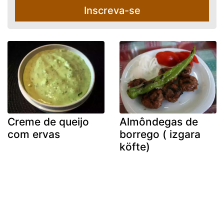
Inscreva-se
Creme de queijo
Almôndegas de
com ervas
borrego ( izgara
köfte)