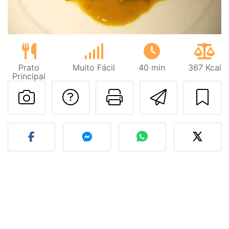
Prato
Muito Fácil
40 min
367 Kcal
Principal
Falar com o autor d
Imprima esta
Enviar 
Fez esta receita? Compart