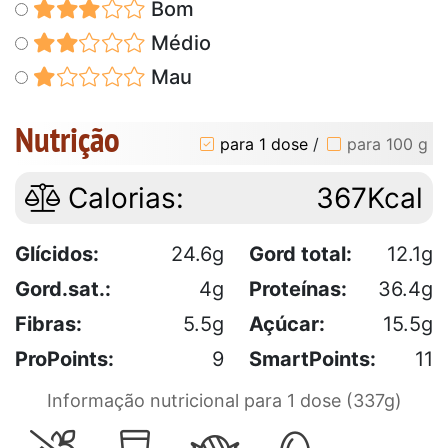
Bom
Médio
Mau
Nutrição
para 1 dose
/
para 100 g
Calorias:
367Kcal
Glícidos:
24.6g
Gord total:
12.1g
Gord.sat.:
4g
Proteínas:
36.4g
Fibras:
5.5g
Açúcar:
15.5g
ProPoints:
9
SmartPoints:
11
Informação nutricional para 1 dose (337g)