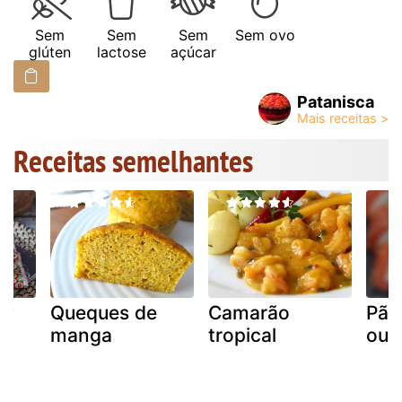
Sem
Sem
Sem
Sem ovo
glúten
lactose
açúcar
Patanisca
Receitas semelhantes
ky
Queques de
Camarão
Pãe
manga
tropical
ou 