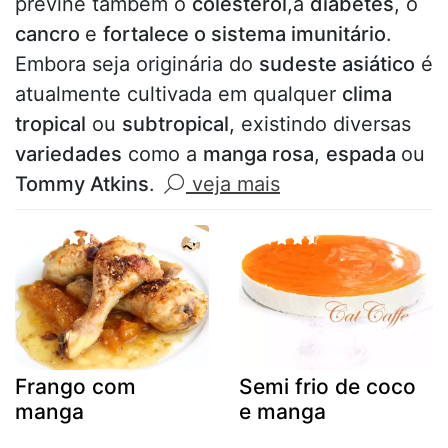
previne também o
colesterol
,a
diabetes
, o
cancro
e
fortalece o sistema imunitário
.
Embora seja originária do
sudeste asiático
é
atualmente cultivada em qualquer
clima
tropical
ou
subtropical
, existindo diversas
variedades
como a
manga rosa
,
espada
ou
Tommy Atkins
.
veja mais
Frango com
Semi frio de coco
manga
e manga