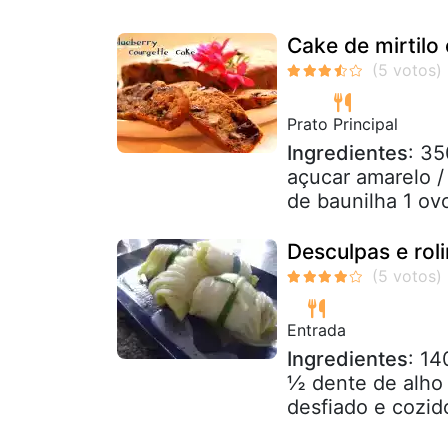
Cake de mirtilo
Prato Principal
Ingredientes
: 35
açucar amarelo / 
de baunilha 1 ovo
Desculpas e rol
Entrada
Ingredientes
: 1
½ dente de alho 
desfiado e cozid