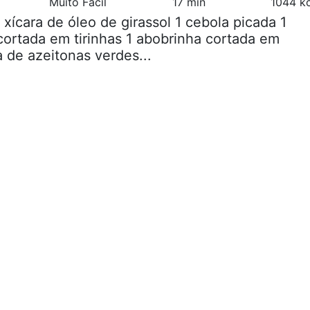
Muito Fácil
17 min
1044 kc
2 xícara de óleo de girassol 1 cebola picada 1
ortada em tirinhas 1 abobrinha cortada em
ra de azeitonas verdes...