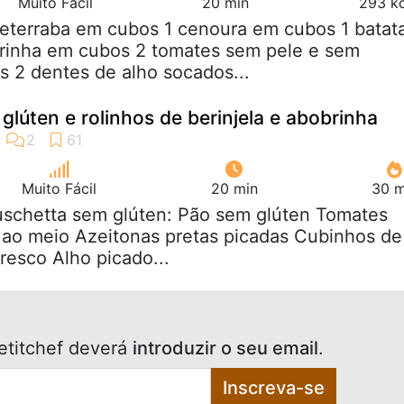
Muito Fácil
20 min
293 kc
beterraba em cubos 1 cenoura em cubos 1 batat
rinha em cubos 2 tomates sem pele e sem
 2 dentes de alho socados...
glúten e rolinhos de berinjela e abobrinha
Muito Fácil
20 min
30 m
uschetta sem glúten: Pão sem glúten Tomates
 ao meio Azeitonas pretas picadas Cubinhos de
resco Alho picado...
etitchef deverá
introduzir o seu email
.
Inscreva-se