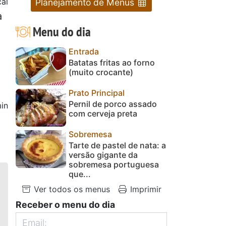
al
Planejamento de Menus
a
Menu do dia
Entrada
Batatas fritas ao forno
(muito crocante)
Prato Principal
Pernil de porco assado
in
com cerveja preta
Sobremesa
Tarte de pastel de nata: a
versão gigante da
sobremesa portuguesa
que...
Ver todos os menus
Imprimir
Receber o menu do dia