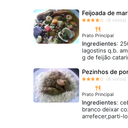
Feijoada de mar
Prato Principal
Ingredientes
: 2
lagostins q.b. am
g de feijão catari
Pezinhos de porc
Prato Principal
Ingredientes
: ce
branco deixar coz
arrefecer,parti-l