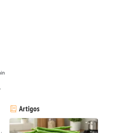
in
o
Artigos