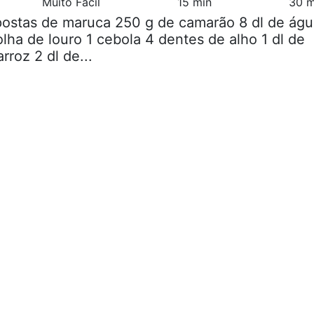
Muito Fácil
15 min
30 m
postas de maruca 250 g de camarão 8 dl de águ
olha de louro 1 cebola 4 dentes de alho 1 dl de
rroz 2 dl de...