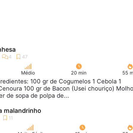
nhesa
Médio
20 min
55 m
gredientes: 100 gr de Cogumelos 1 Cebola 1
Cenoura 100 gr de Bacon (Usei chouriço) Molh
r de sopa de polpa de...
a malandrinho