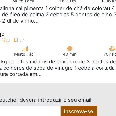
Muito Fácil
1 h 30 m
1396 kc
galinha sal pimenta 1 colher de chá de colorau 4
 de óleo de palma 2 cebolas 5 dentes de alho 
2 dl de vinho...
go
Muito Fácil
40 min
707 kc
2 kg de bifes médios de coxão mole 3 dentes de
 colheres de sopa de vinagre 1 cebola cortada
ura cortada em...
etitchef deverá
introduzir o seu email
.
Inscreva-se