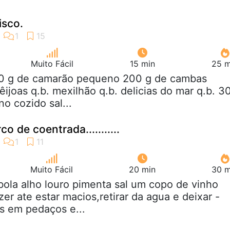
isco.
Muito Fácil
15 min
25 m
50 g de camarão pequeno 200 g de cambas
êijoas q.b. mexilhão q.b. delicias do mar q.b. 3
no cozido sal...
o de coentrada...........
Muito Fácil
20 min
30 m
bola alho louro pimenta sal um copo de vinho
er ate estar macios,retirar da agua e deixar -
os em pedaços e...