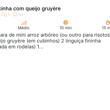
icinha com queijo gruyère
Médio
10 min
15 m
cara de mini arroz arbóreo (ou outro para risotos
ijo gruyère (em cubinhos) 2 linguiça fininha
da em rodelas) 1...