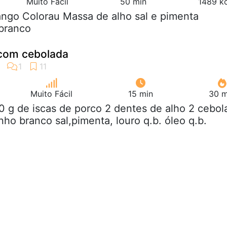
Muito Fácil
50 min
1489 kc
ango Colorau Massa de alho sal e pimenta
 branco
 com cebolada
Muito Fácil
15 min
30 m
0 g de iscas de porco 2 dentes de alho 2 cebol
nho branco sal,pimenta, louro q.b. óleo q.b.