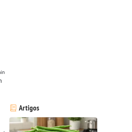
in
m
Artigos