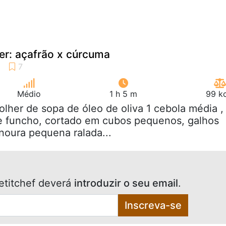
er: açafrão x cúrcuma
Médio
1 h 5 m
99 kc
colher de sopa de óleo de oliva 1 cebola média ,
de funcho, cortado em cubos pequenos, galhos
oura pequena ralada...
etitchef deverá
introduzir o seu email
.
Inscreva-se