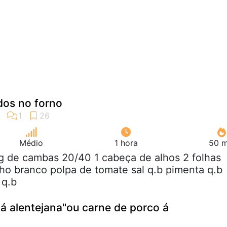
os no forno
Médio
1 hora
50 m
g de cambas 20/40 1 cabeça de alhos 2 folhas
inho branco polpa de tomate sal q.b pimenta q.b
 q.b
á alentejana"ou carne de porco á