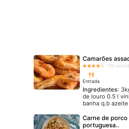
Camarões assad
Entrada
Ingredientes
: 3k
de louro 0.5 l v
banha q.b azeite
Carne de porco 
portuguesa..