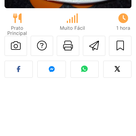
Prato
Muito Fácil
1 hora
Principal
Falar com o autor d
Imprima esta
Enviar 
Fez esta receita? Compart