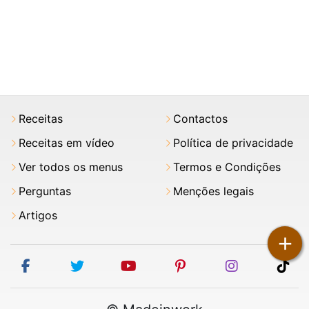
Receitas
Contactos
Receitas em vídeo
Política de privacidade
Ver todos os menus
Termos e Condições
Perguntas
Menções legais
Artigos
+
facebook
twitter
youtube
pinterest
instagram
tik