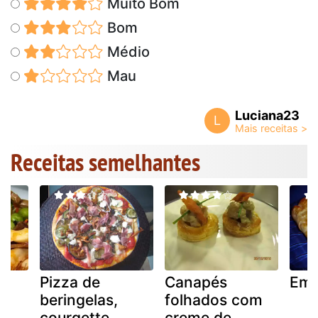
Muito Bom
Bom
Médio
Mau
Luciana23
L
Receitas semelhantes
Pizza de
Canapés
Emp
beringelas,
folhados com
courgette,
creme de