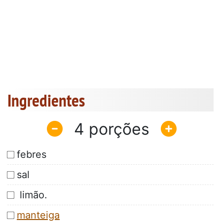
Ingredientes
4
febres
sal
limão.
manteiga