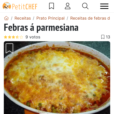
Receitas
Prato Principal
Receitas de febras de
Febras á parmesiana
Anterior
Next