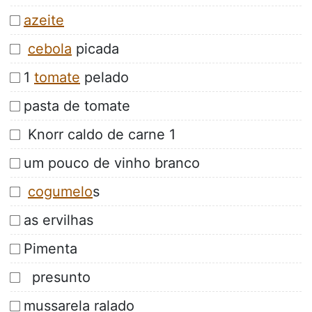
azeite
cebola
picada
1
tomate
pelado
pasta de tomate
Knorr caldo de carne 1
um pouco de vinho branco
cogumelo
s
as ervilhas
Pimenta
presunto
mussarela ralado