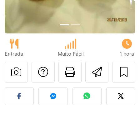
Entrada
Muito Fácil
1 hora
Falar com o autor d
Imprima esta
Enviar 
Fez esta receita? Compart