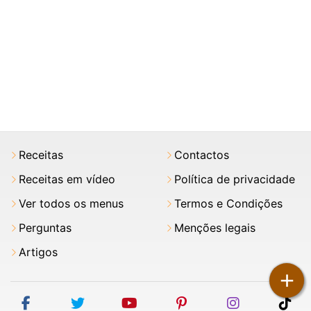
Receitas
Contactos
Receitas em vídeo
Política de privacidade
Ver todos os menus
Termos e Condições
Perguntas
Menções legais
Artigos
+
facebook
twitter
youtube
pinterest
instagram
tik