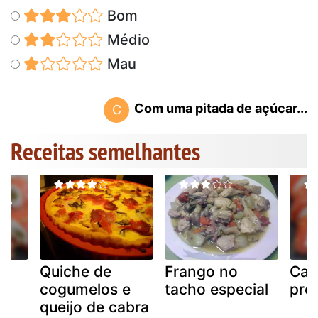
Bom
Médio
Mau
Com uma pitada de açúcar...
C
Receitas semelhantes
Quiche de
Frango no
Can
cogumelos e
tacho especial
pre
queijo de cabra