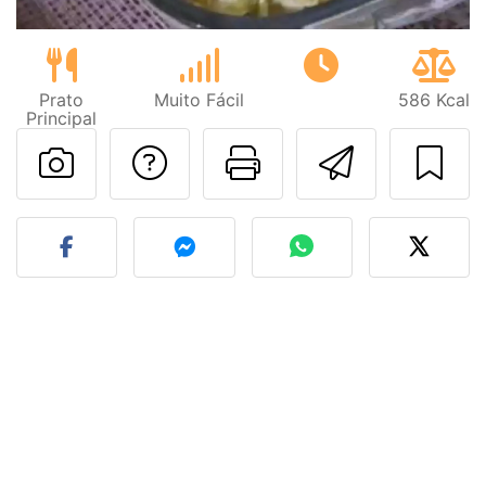
Prato
Muito Fácil
586 Kcal
Principal
Falar com o autor d
Imprima esta
Enviar 
Fez esta receita? Compart