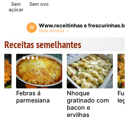
Sem
Sem ovo
açúcar
Www.receitinhas e frescurinhas.b
W
Receitas semelhantes
Febras á
Nhoque
Fusi
parmesiana
gratinado com
leg
bacon e
ervilhas