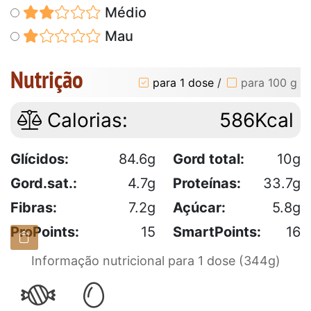
Médio
Mau
Nutrição
para 1 dose
/
para 100 g
Calorias:
586Kcal
Glícidos:
84.6g
Gord total:
10g
Gord.sat.:
4.7g
Proteínas:
33.7g
Fibras:
7.2g
Açúcar:
5.8g
ProPoints:
15
SmartPoints:
16
Informação nutricional para 1 dose (344g)