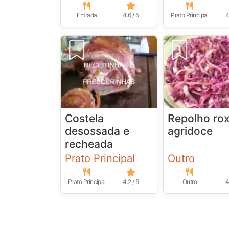
Entrada
4.6 / 5
Prato Principal
4
Costela
Repolho ro
desossada e
agridoce
recheada
Prato Principal
Outro
Prato Principal
4.2 / 5
Outro
4