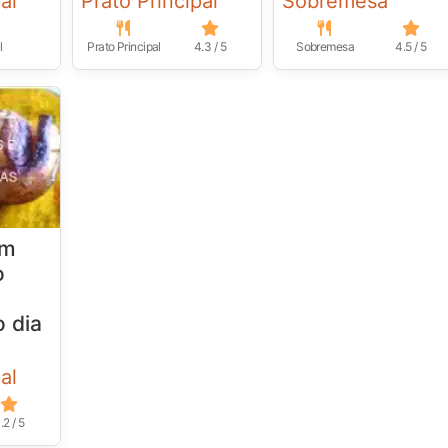
al
Prato Principal
Sobremesa
l
Prato Principal
4.3 / 5
Sobremesa
4.5 / 5
em
o
 dia
al
.2 / 5