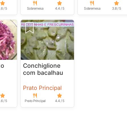
.6 / 5
Sobremesa
4.4 / 5
Sobremesa
3.8 / 5
xo
Conchiglione
com bacalhau
Prato Principal
.6 / 5
Prato Principal
4.4 / 5