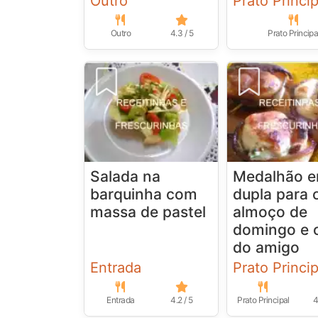
Outro
Prato Princip
Outro
4.3 / 5
Prato Principa
Salada na
Medalhão 
barquinha com
dupla para 
massa de pastel
almoço de
domingo e o
do amigo
Entrada
Prato Princip
Entrada
4.2 / 5
Prato Principal
4