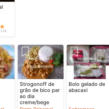
al
.7 / 5
Strogonoff de
Bolo gelado de
grão de bico par
abacaxi
ao dia
creme/bege