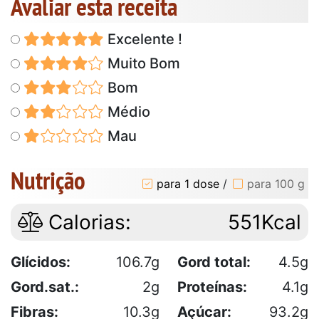
Avaliar esta receita
Excelente !
Muito Bom
Bom
Médio
Mau
Nutrição
para 1 dose
/
para 100 g
Calorias:
551Kcal
Glícidos:
106.7g
Gord total:
4.5g
Gord.sat.:
2g
Proteínas:
4.1g
Fibras:
10.3g
Açúcar:
93.2g