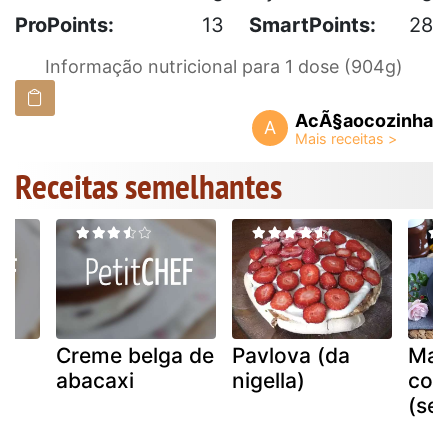
ProPoints:
13
SmartPoints:
28
Informação nutricional para 1 dose (904g)
AcÃ§aocozinha
A
Receitas semelhantes
m
Creme belga de
Pavlova (da
Mas
abacaxi
nigella)
com
(se