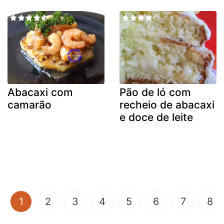
Abacaxi com
Pão de ló com
camarão
recheio de abacaxi
e doce de leite
(current)
1
2
3
4
5
6
7
8