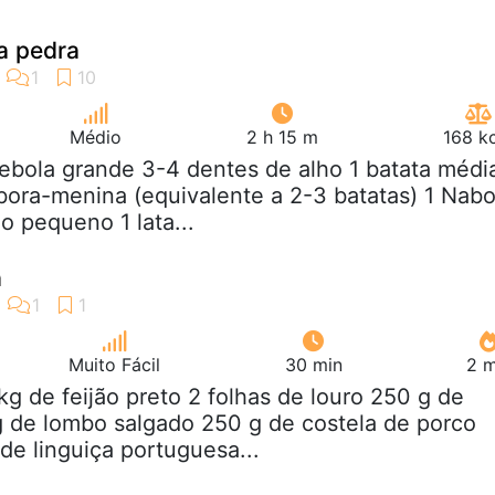
a pedra
Médio
2 h 15 m
168 k
cebola grande 3-4 dentes de alho 1 batata médi
ora-menina (equivalente a 2-3 batatas) 1 Nabo
o pequeno 1 lata...
a
Muito Fácil
30 min
2 m
kg de feijão preto 2 folhas de louro 250 g de
 de lombo salgado 250 g de costela de porco
e linguiça portuguesa...