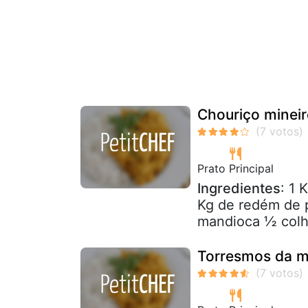
Chouriço minei
Prato Principal
Ingredientes
: 1 
Kg de redém de p
mandioca ½ colhe
Torresmos da m