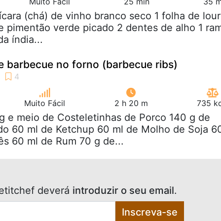
Muito Fácil
25 min
35 m
xícara (chá) de vinho branco seco 1 folha de lou
de pimentão verde picado 2 dentes de alho 1 ra
a índia...
e barbecue no forno (barbecue ribs)
Muito Fácil
2 h 20 m
735 kc
kg e meio de Costeletinhas de Porco 140 g de
o 60 ml de Ketchup 60 ml de Molho de Soja 6
ês 60 ml de Rum 70 g de...
etitchef deverá
introduzir o seu email
.
Inscreva-se