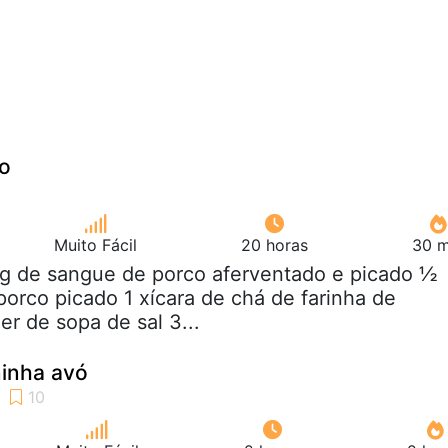
ro
Muito Fácil
20 horas
30 m
Kg de sangue de porco aferventado e picado ½
orco picado 1 xícara de chá de farinha de
r de sopa de sal 3...
inha avó