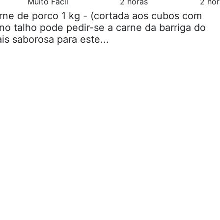
Muito Fácil
2 horas
2 hor
rne de porco 1 kg - (cortada aos cubos com
no talho pode pedir-se a carne da barriga do
is saborosa para este...