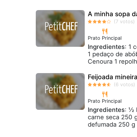
A minha sopa d
Prato Principal
Ingredientes
: 1 
1 pedaço de abób
Cenoura 1 repolh
Feijoada mineir
Prato Principal
Ingredientes
: ½ 
carne seca 250 g
defumada 250 g d