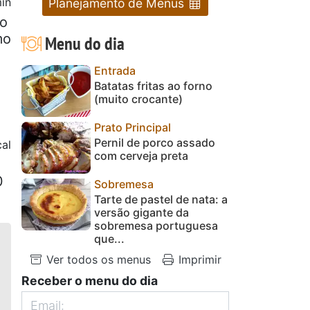
in
Planejamento de Menus
ro
mo
Menu do dia
Entrada
Batatas fritas ao forno
(muito crocante)
Prato Principal
Pernil de porco assado
al
com cerveja preta
0
Sobremesa
Tarte de pastel de nata: a
versão gigante da
sobremesa portuguesa
que...
Ver todos os menus
Imprimir
Receber o menu do dia