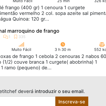
Muito Fácil
25 min
326 kc
filé frango (400 gr) 1 cenoura 1 curgete
pimentão vermelho 2 col. sopa azeite sal piment
água Quinoa: 120 gr...
nal marroquino de frango
Muito Fácil
3 h 30 m
552 kc
coxas de frango 1 cebola 2 cenouras 2 nabos 6
o (1/2) couve branca 1 curgete( abobrinha) 1
 1 ramo (pequeno) de...
etitchef deverá
introduzir o seu email
.
Inscreva-se