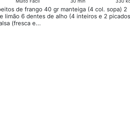
Muito Fácil
30 min
330 kc
peitos de frango 40 gr manteiga (4 col. sopa) 2
e limão 6 dentes de alho (4 inteiros e 2 picados
lsa (fresca e...