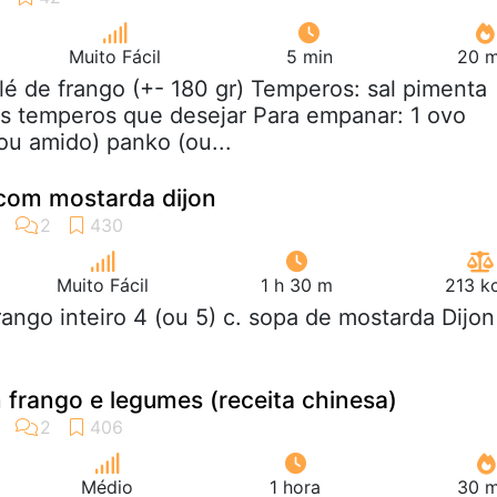
Muito Fácil
5 min
20 m
filé de frango (+- 180 gr) Temperos: sal pimenta
s temperos que desejar Para empanar: 1 ovo
(ou amido) panko (ou...
com mostarda dijon
Muito Fácil
1 h 30 m
213 k
frango inteiro 4 (ou 5) c. sopa de mostarda Dijon
frango e legumes (receita chinesa)
Médio
1 hora
30 m