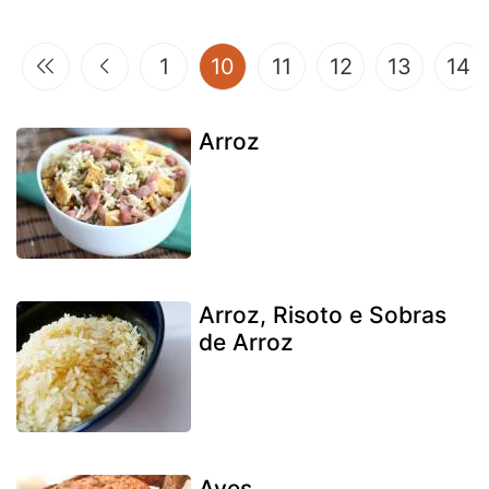
(current)
1
10
11
12
13
14
Arroz
Arroz, Risoto e Sobras
de Arroz
Aves