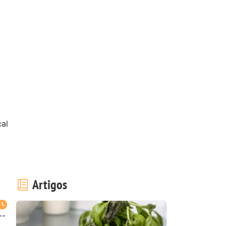
al
Artigos
--