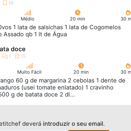
Médio
20 min
30 m
Ovos 1 lata de salsichas 1 lata de Cogomelos
 Assado qb 1 lt de Água
ata doce
Muito Fácil
20 min
30 m
frango 60 g de margarina 2 cebolas 1 dente de
aduros (usei tomate enlatado) 1 cravinho
500 g de batata doce 2 dl...
etitchef deverá
introduzir o seu email
.