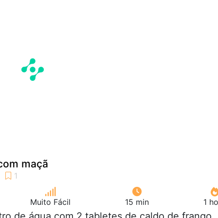
o com maçã
Muito Fácil
15 min
1 h
litro de água com 2 tabletes de caldo de frango