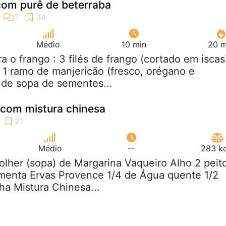
com purê de beterraba
Médio
10 min
20 m
ra o frango : 3 filés de frango (cortado em iscas
 1 ramo de manjericão (fresco, orégano e
r de sopa de sementes...
 com mistura chinesa
Médio
--
283 kc
colher (sopa) de Margarina Vaqueiro Alho 2 peit
imenta Ervas Provence 1/4 de Água quente 1/2
ha Mistura Chinesa...