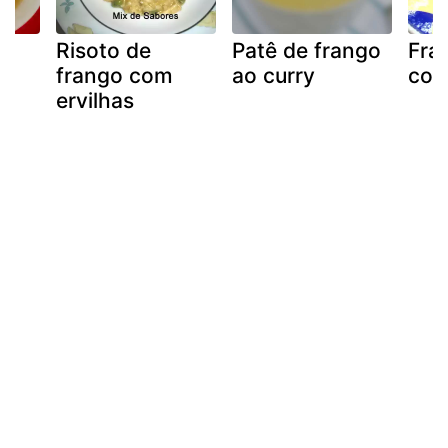
Risoto de
Patê de frango
Fra
frango com
ao curry
com
ervilhas