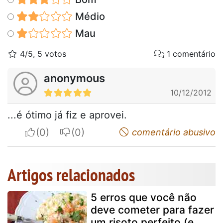
Médio
Mau
4/5, 5 votos
1 comentário
anonymous
10/12/2012
...é ótimo já fiz e aprovei.
I apreciate
I do not appreciate
comentário abusivo
Artigos relacionados
5 erros que você não
deve cometer para fazer
um risoto perfeito (e