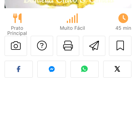
Prato
Muito Fácil
45 min
Principal
Falar com o autor d
Imprima esta
Enviar 
Fez esta receita? Compart