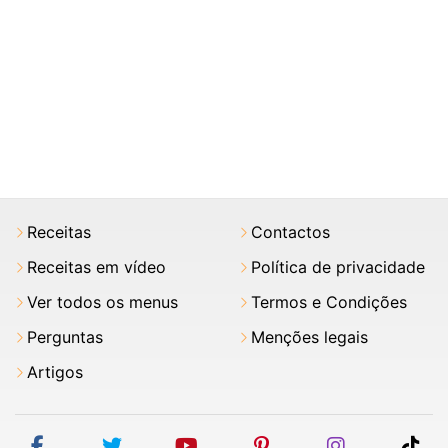
Receitas
Contactos
Receitas em vídeo
Política de privacidade
Ver todos os menus
Termos e Condições
Perguntas
Menções legais
Artigos
facebook
twitter
youtube
pinterest
instagram
tik