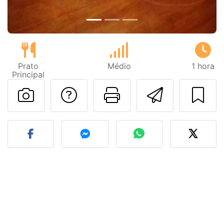
Prato
Médio
1 hora
Principal
Falar com o autor d
Imprima esta
Enviar 
Fez esta receita? Compart