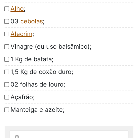
Alho
;
03
cebolas
;
Alecrim
;
Vinagre (eu uso balsâmico);
1 Kg de batata;
1,5 Kg de coxão duro;
02 folhas de louro;
Açafrão;
Manteiga e azeite;