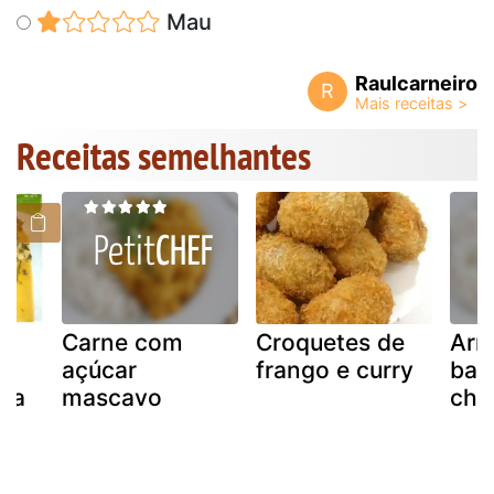
Mau
Raulcarneiro
R
Receitas semelhantes
Carne com
Croquetes de
Arr
açúcar
frango e curry
bac
 na
mascavo
cho