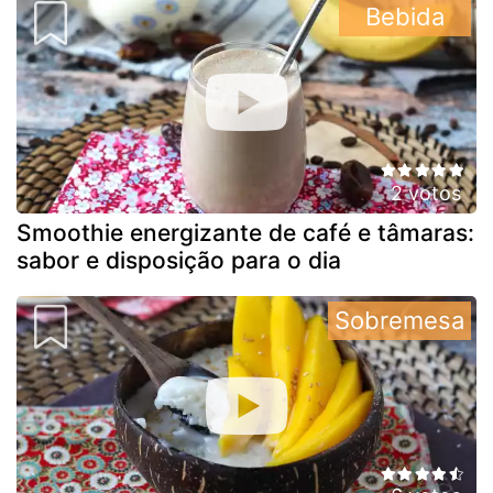
Bebida
2 votos
Smoothie energizante de café e tâmaras:
sabor e disposição para o dia
Sobremesa