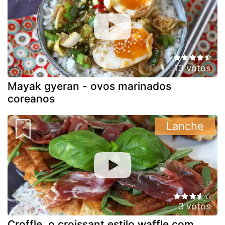
13 votos
Mayak gyeran - ovos marinados
coreanos
Lanche
3 votos
Croffle, o croissant estilo waffle com