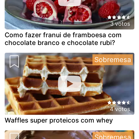
3 votos
Como fazer franui de framboesa com
chocolate branco e chocolate rubi?
Sobremesa
4 votos
Waffles super proteicos com whey
Sobremesa