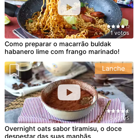
1 votos
Como preparar o macarrão buldak
habanero lime com frango marinado!
Lanche
6 votos
Overnight oats sabor tiramisu, o doce
despestar das suas manhãs