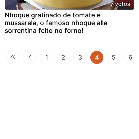
7 votos
Nhoque gratinado de tomate e
mussarela, o famoso nhoque alla
sorrentina feito no forno!
(current)
1
2
3
4
5
6