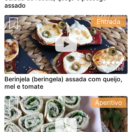
assado
Entrada
2 votos
Berinjela (beringela) assada com queijo,
mel e tomate
Aperitivo