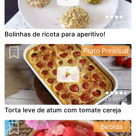
5 votos
Bolinhas de ricota para aperitivo!
Prato Principal
26 votos
Torta leve de atum com tomate cereja
Bebida