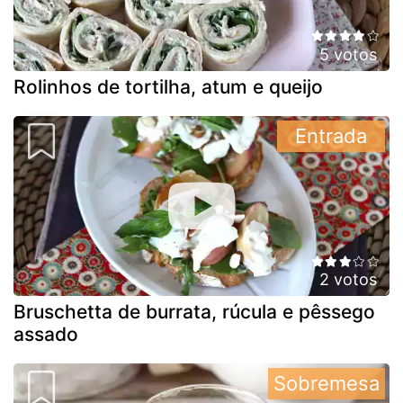
5 votos
Rolinhos de tortilha, atum e queijo
Entrada
2 votos
Bruschetta de burrata, rúcula e pêssego
assado
Sobremesa