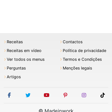
Receitas
Contactos
Receitas em vídeo
Política de privacidade
Ver todos os menus
Termos e Condições
Perguntas
Menções legais
Artigos
facebook
twitter
youtube
pinterest
instagram
tik
© Madeinwork