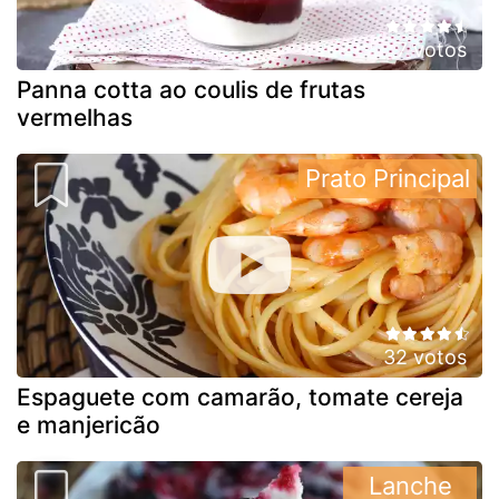
7 votos
Panna cotta ao coulis de frutas
vermelhas
Prato Principal
32 votos
Espaguete com camarão, tomate cereja
e manjericão
Lanche