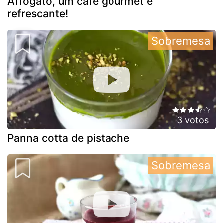
Affogato, um café gourmet e
refrescante!
Sobremesa
3 votos
Panna cotta de pistache
Sobremesa