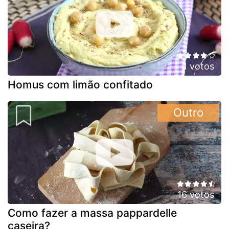
1 votos
Homus com limão confitado
Outro
16 votos
Como fazer a massa pappardelle
caseira?