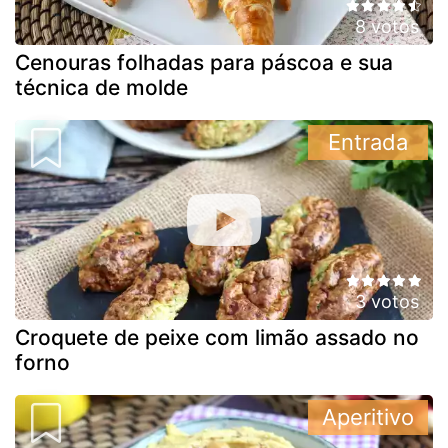
8 votos
Cenouras folhadas para páscoa e sua
técnica de molde
Entrada
3 votos
Croquete de peixe com limão assado no
forno
Aperitivo