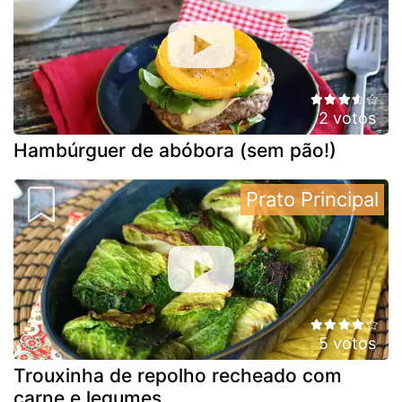
2 votos
Hambúrguer de abóbora (sem pão!)
Prato Principal
5 votos
Trouxinha de repolho recheado com
carne e legumes