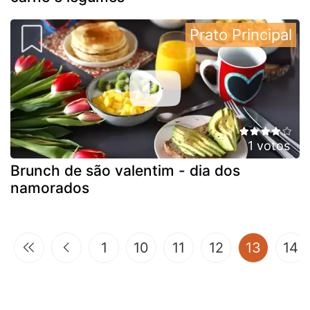
Prato Principal
1 votos
Brunch de são valentim - dia dos
namorados
(curren
1
10
11
12
13
14