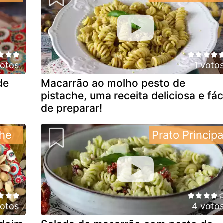
votos
1 voto
de
Macarrão ao molho pesto de
pistache, uma receita deliciosa e fáci
de preparar!
he
Prato Principa
votos
4 voto