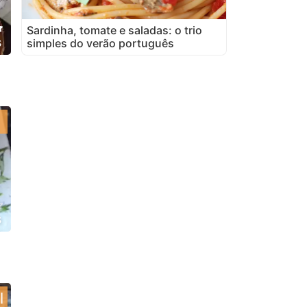
Sardinha, tomate e saladas: o trio
s
simples do verão português
s
l