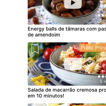
5 
Energy balls de tâmaras com pa
de amendoim
Prato Prin
5 
Salada de macarrão cremosa pr
em 10 minutos!