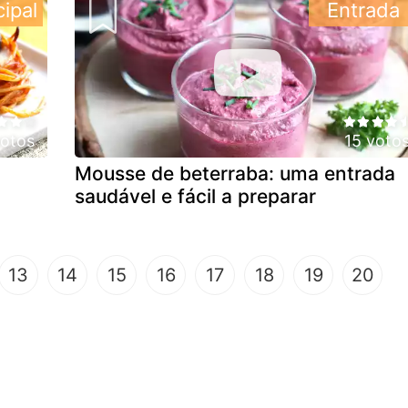
cipal
Entrada
votos
15 voto
Mousse de beterraba: uma entrada
saudável e fácil a preparar
urrent)
13
14
15
16
17
18
19
20