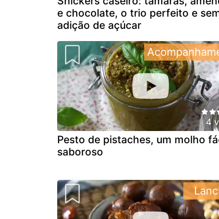
Snickers caseiro: tâmaras, ame
e chocolate, o trio perfeito e se
adição de açúcar
Acompanham
4 
Pesto de pistaches, um molho fác
saboroso
Lanc