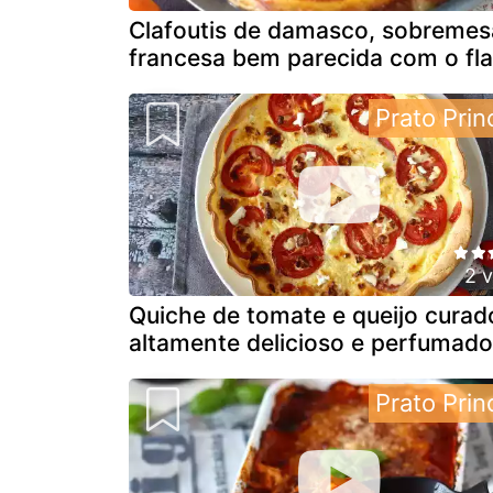
Clafoutis de damasco, sobremes
francesa bem parecida com o fl
Prato Prin
2 
Quiche de tomate e queijo curad
altamente delicioso e perfumado
Prato Prin