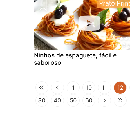
Prato Prin
6 
Ninhos de espaguete, fácil e
saboroso
(c
1
10
11
12
30
40
50
60