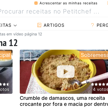
Acrescentar as minhas receitas
ITAS
ARTIGOS
PER
tas em vídeo página 12
na 12
cipal
Sobremes
otos
4 voto
Crumble de damascos, uma receita
crocante por fora e macia por dentr