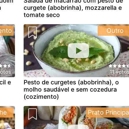
ndoim
Salada de macarrão com pesto de
m
curgete (abobrinha), mozzarella e
tomate seco
ento
Outro
votos
11 voto
il e
Pesto de curgetes (abobrinha), o
molho saudável e sem cozedura
(cozimento)
he
Prato Principa