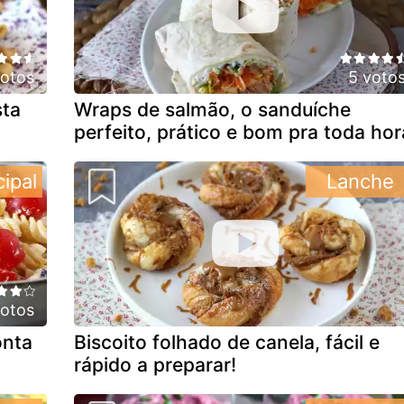
votos
5 voto
sta
Wraps de salmão, o sanduíche
perfeito, prático e bom pra toda hor
cipal
Lanche
votos
onta
Biscoito folhado de canela, fácil e
rápido a preparar!