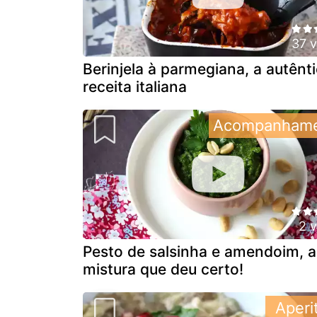
37 
Berinjela à parmegiana, a autênt
receita italiana
Acompanham
2 
Pesto de salsinha e amendoim, a
mistura que deu certo!
Aperi