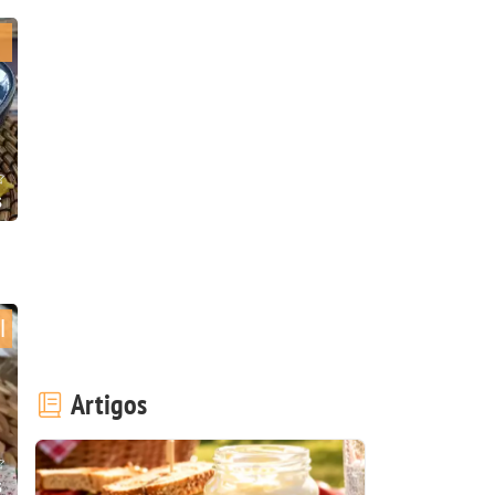
s
l
Artigos
s