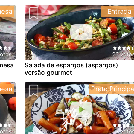
mesa
Entrada
votos
23 voto
emesa
Salada de espargos (aspargos)
versão gourmet
mesa
Prato Principa
votos
3 voto