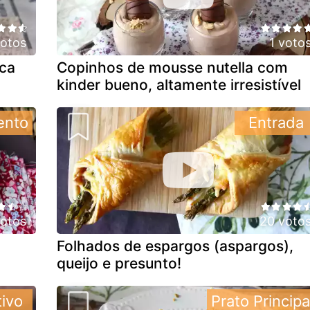
votos
1 voto
ica
Copinhos de mousse nutella com
kinder bueno, altamente irresistível
ento
Entrada
votos
20 voto
Folhados de espargos (aspargos),
queijo e presunto!
tivo
Prato Principa