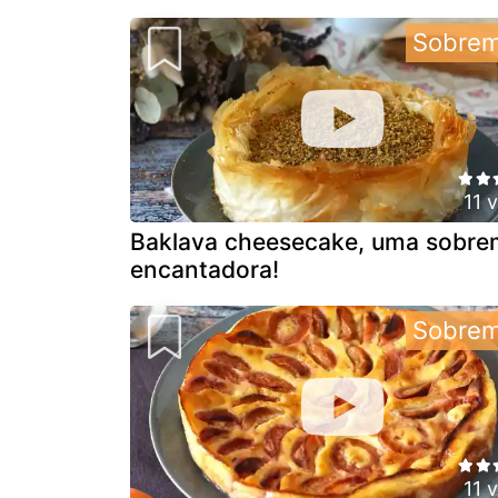
Sobre
11 
Baklava cheesecake, uma sobr
encantadora!
Sobre
11 