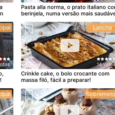
a
Pasta alla norma, o prato italiano c
an
berinjela, numa versão mais saudáve
cipal
Lanche
votos
14 voto
o,
Crinkle cake, o bolo crocante com
!
massa filó, fácil a preparar!
cipal
Sobremes