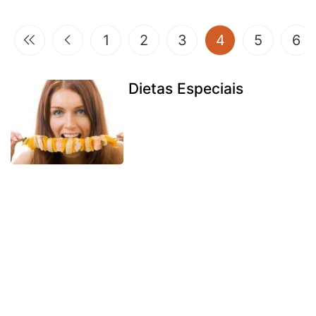
(current)
1
2
3
4
5
6
Dietas Especiais