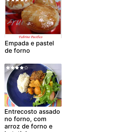
Empada e pastel
de forno
Entrecosto assado
no forno, com
arroz de forno e