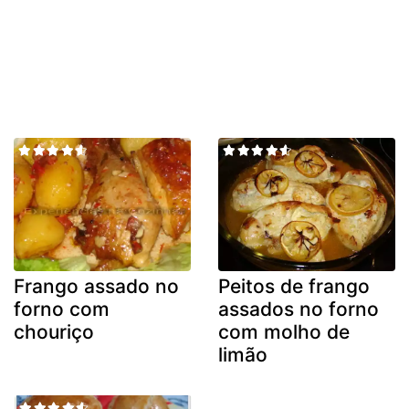
Frango assado no
Peitos de frango
forno com
assados no forno
chouriço
com molho de
limão