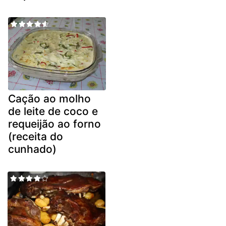
Cação ao molho
de leite de coco e
requeijão ao forno
(receita do
cunhado)