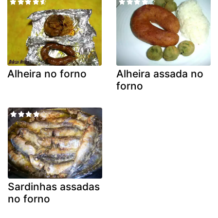
Alheira no forno
Alheira assada no
forno
Sardinhas assadas
no forno