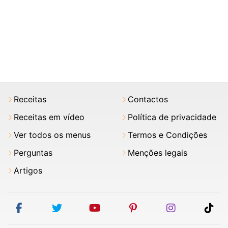
Receitas
Contactos
Receitas em vídeo
Política de privacidade
Ver todos os menus
Termos e Condições
Perguntas
Menções legais
Artigos
facebook
twitter
youtube
pinterest
instagram
tik