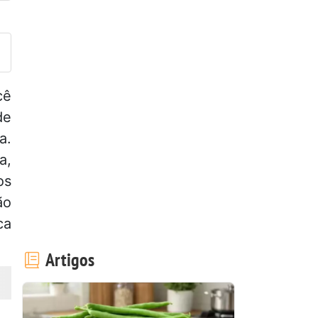
ez esta receita? Compartilhe
cê
de
a.
a,
os
ão
ca
Artigos