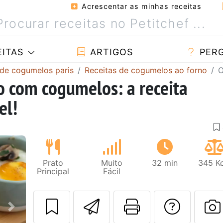
Acrescentar as minhas receitas
ITAS
ARTIGOS
PER
 de cogumelos paris
Receitas de cogumelos ao forno
O
o com cogumelos: a receita
el!
Prato
Muito
32 min
345 Kc
Principal
Fácil
Enviar esta rec
Imprima es
Falar
Next