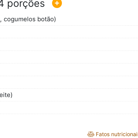
4
o, cogumelos botão)
eite)
Fatos nutricionai