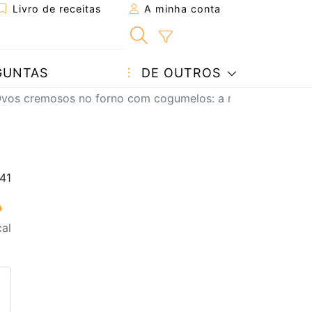
Livro de receitas
A minha conta
GUNTAS
DE OUTROS
vos cremosos no forno com cogumelos: a receita rápida e 
al
eita a um amigo
ta página
 com o autor da receita