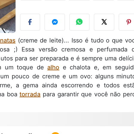
F
natas
(creme de leite)... Isso é tudo o que vo
ciosa ;) Essa versão cremosa e perfumada 
utos para ser preparada e é sempre uma delíci
om um toque de
alho
e chalota e, em seguid
um pouco de creme e um ovo: alguns minut
firme, a gema ainda escorrendo e todos est
uma boa
torrada
para garantir que você não per