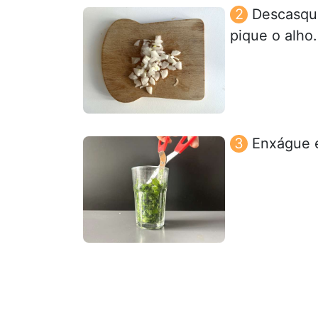
Descasque
pique o alho.
Enxágue e