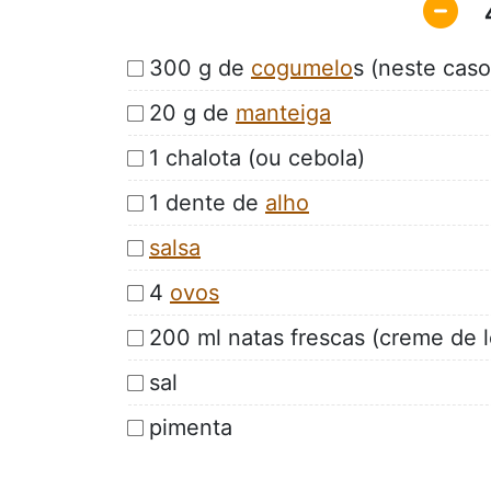
300 g de
cogumelo
s (neste cas
20 g de
manteiga
1 chalota (ou cebola)
1 dente de
alho
salsa
4
ovos
200 ml natas frescas (creme de l
sal
pimenta