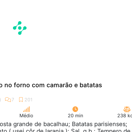
o no forno com camarão e batatas
Médio
20 min
238 kc
posta grande de bacalhau; Batatas parisienses;
 ( usei côr de laranja ); Sal, q.b.; Tempero de