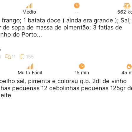
Médio
--
562 kc
2 frango; 1 batata doce ( ainda era grande ); Sal;
r de sopa de massa de pimentão; 3 fatias de
inho do Porto...
o
Muito Fácil
15 min
45 m
coelho sal, pimenta e colorau q.b. 2dl de vinho
inhas pequenas 12 cebolinhas pequenas 125gr d
zeite