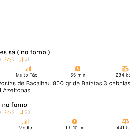
s sá ( no forno )
Muito Fácil
55 min
284 kc
Postas de Bacalhau 800 gr de Batatas 3 cebola
l Azeitonas
 no forno
Médio
1 h 10 m
441 k