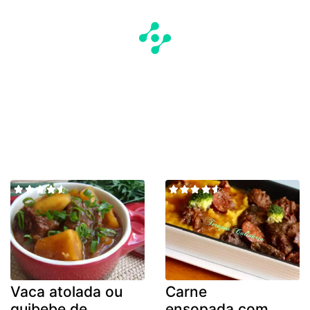
Vaca atolada ou
Carne
quibebe de
ensopada,com