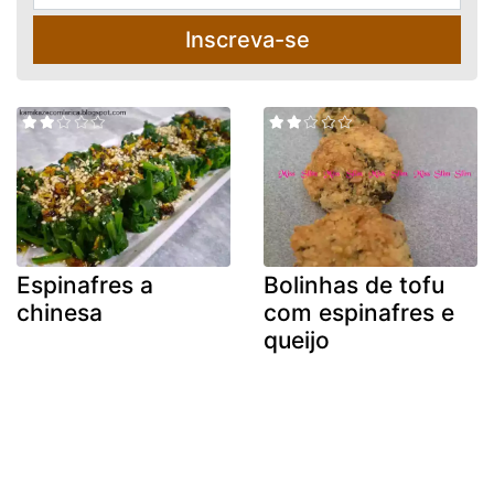
Inscreva-se
Espinafres a
Bolinhas de tofu
chinesa
com espinafres e
queijo