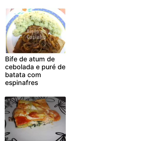
Bife de atum de
cebolada e puré de
batata com
espinafres