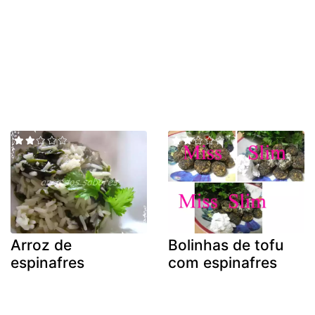
Arroz de
Bolinhas de tofu
espinafres
com espinafres