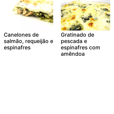
Canelones de
Gratinado de
salmão, requeijão e
pescada e
espinafres
espinafres com
amêndoa