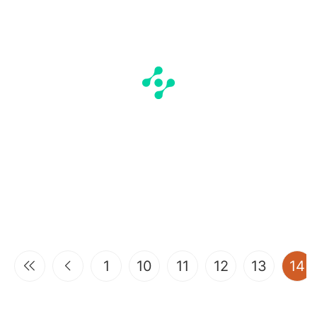
(
1
10
11
12
13
14